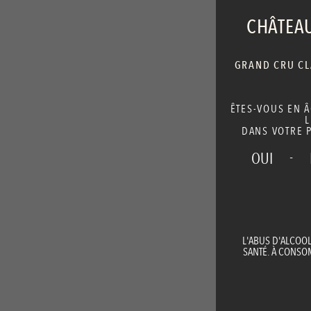
CHÂTEAU
GRAND CRU CLA
ÊTES-VOUS EN 
L
DANS VOTRE P
-
OUI
L'ABUS D'ALCOO
SANTÉ. À CONS