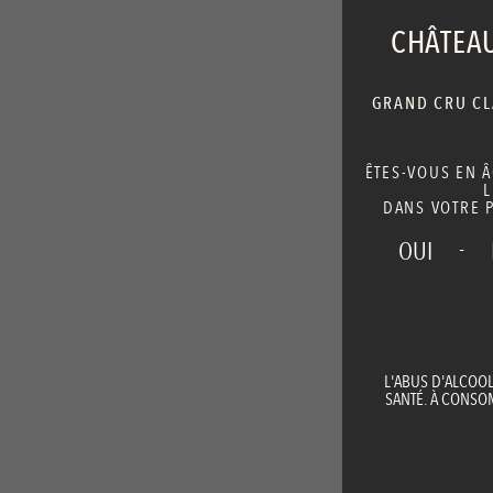
CHÂTEAU
GRAND CRU CLA
ÊTES-VOUS EN 
L
DANS VOTRE P
-
OUI
L'ABUS D'ALCOO
SANTÉ. À CONS