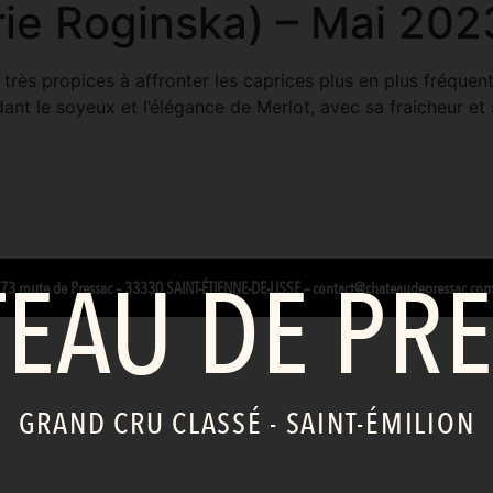
ie Roginska) – Mai 202
rès propices à affronter les caprices plus en plus fréquents
t le soyeux et l’élégance de Merlot, avec sa fraicheur et s
EAU DE PR
3 route de Pressac – 33330 SAINT-ÉTIENNE-DE-LISSE
–
contact@chateaudepressac.co
GRAND CRU CLASSÉ - SAINT-ÉMILION