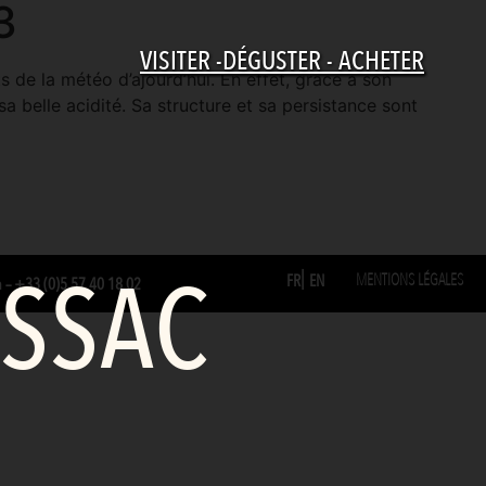
3
VISITER -DÉGUSTER - ACHETER
 de la météo d’ajourd’hui. En effet, grâce à son
a belle acidité. Sa structure et sa persistance sont
ESSAC
MENTIONS LÉGALES
FR
EN
m
–
+33 (0)5 57 40 18 02