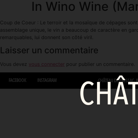
In Wino Wine (Mar
Coup de Coeur : Le terroir et la mosaïque de cépages sont t
assemblage unique, le vin a beaucoup de caractère en gardan
remarquables, lui donnent son côté viril.
Laisser un commentaire
Vous devez
vous connecter
pour publier un commentaire.
CHÂT
FACEBOOK
INSTAGRAM
CHÂTEAU DE PRESSAC, 87