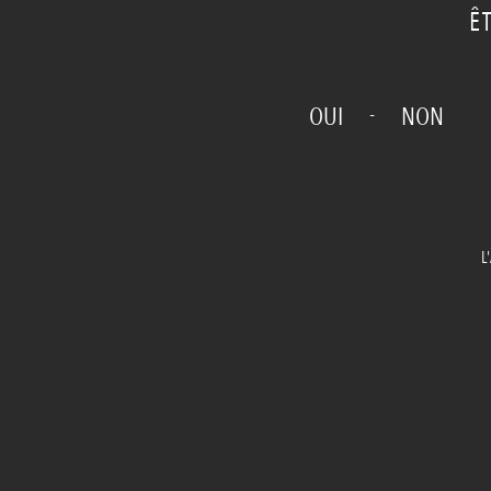
Ê
-
OUI
NON
L