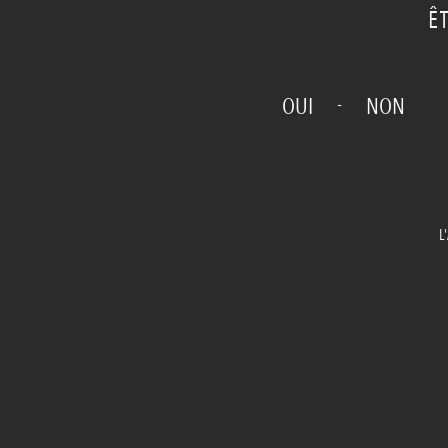
Ê
-
OUI
NON
L