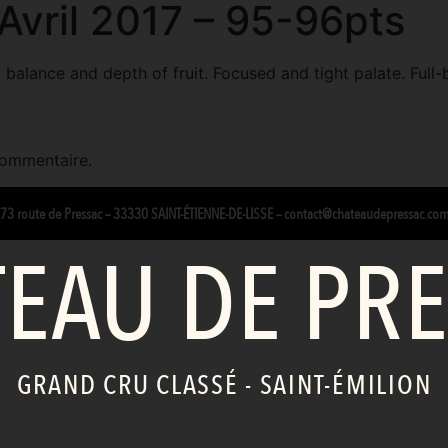
Avril 2017 – 95-96pts
ful balance and depth of fruit. Focused and tight palate. Ful
commentaire.
3 route de Pressac – 33330 SAINT-ÉTIENNE-DE-LISSE
–
contact@chateaudepressac.co
EAU DE PR
GRAND CRU CLASSÉ - SAINT-ÉMILION