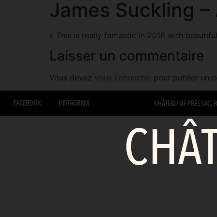
James Suckling – 
« This is really fantastic in 2016 with beauti
Laisser un commentaire
Vous devez
vous connecter
pour publier un 
FACEBOOK
INSTAGRAM
CHÂTEAU DE PRESSAC, 87
CHÂT