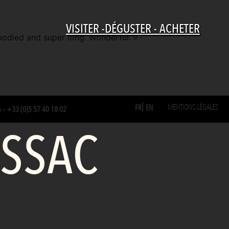
VISITER -DÉGUSTER - ACHETER
l-bodied and super long. Wonderful. »
MENTIONS LÉGALES
FR
EN
m
–
+33 (0)5 57 40 18 02
ESSAC