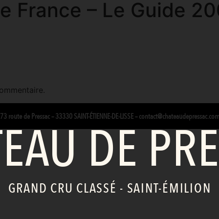
de France – Le Guide 2
commentaire.
3 route de Pressac – 33330 SAINT-ÉTIENNE-DE-LISSE
–
contact@chateaudepressac.co
EAU DE PR
GRAND CRU CLASSÉ - SAINT-ÉMILION