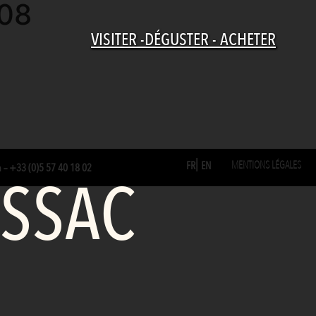
008
VISITER -DÉGUSTER - ACHETER
MENTIONS LÉGALES
FR
EN
m
–
+33 (0)5 57 40 18 02
ESSAC