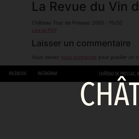
La Revue du Vin 
Château Tour de Pressac 2005 : 15/20
Lire le PDF
Laisser un commentaire
Vous devez
vous connecter
pour publier un 
FACEBOOK
INSTAGRAM
CHÂTEAU DE PRESSAC, 87
CHÂT