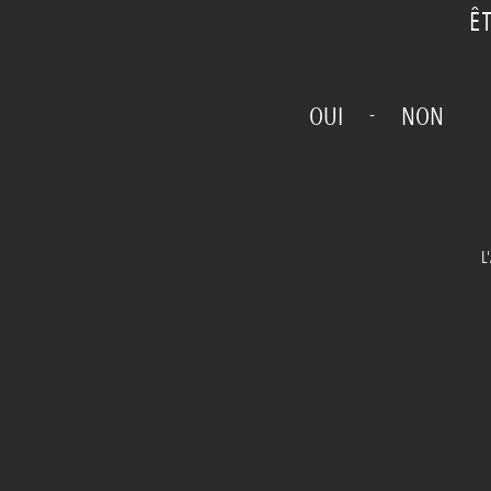
Ê
-
OUI
NON
L