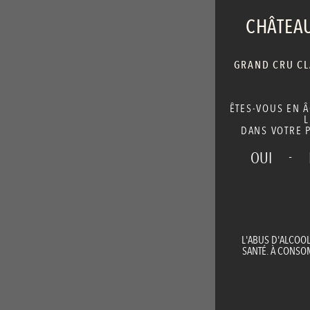
CHÂTEAU
GRAND CRU CLA
ÊTES-VOUS EN 
L
DANS VOTRE P
-
OUI
L'ABUS D'ALCOO
SANTÉ. À CONS