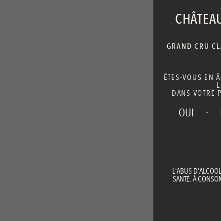
CHÂTEAU
GRAND CRU CLA
ÊTES-VOUS EN 
L
DANS VOTRE P
-
OUI
L'ABUS D'ALCOO
SANTÉ. À CONS