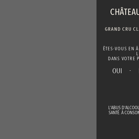
CHÂTEAU
GRAND CRU CLA
ÊTES-VOUS EN 
L
DANS VOTRE P
-
OUI
L'ABUS D'ALCOO
SANTÉ. À CONS