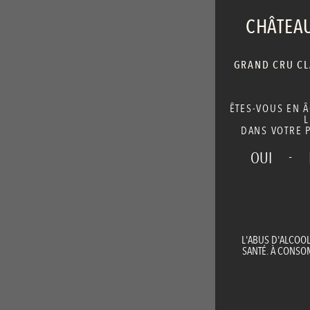
CHÂTEAU
GRAND CRU CLA
ÊTES-VOUS EN 
L
DANS VOTRE P
-
OUI
L'ABUS D'ALCOO
SANTÉ. À CONS