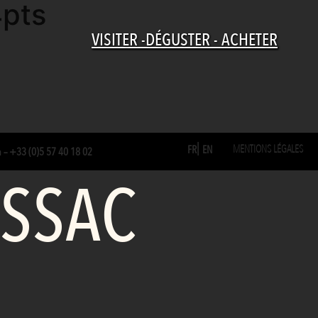
4pts
VISITER -DÉGUSTER - ACHETER
MENTIONS LÉGALES
FR
EN
m
–
+33 (0)5 57 40 18 02
ESSAC