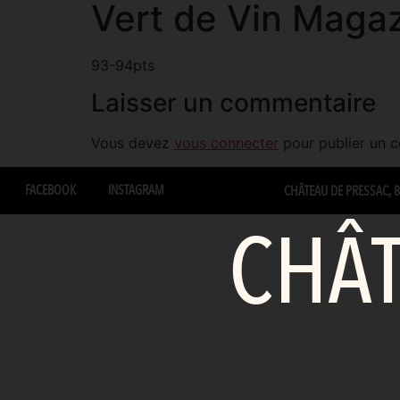
Vert de Vin Maga
93-94pts
Laisser un commentaire
Vous devez
vous connecter
pour publier un 
FACEBOOK
INSTAGRAM
CHÂTEAU DE PRESSAC, 87
CHÂT