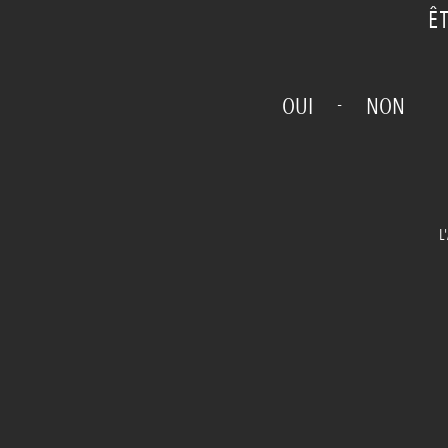
Ê
-
OUI
NON
L