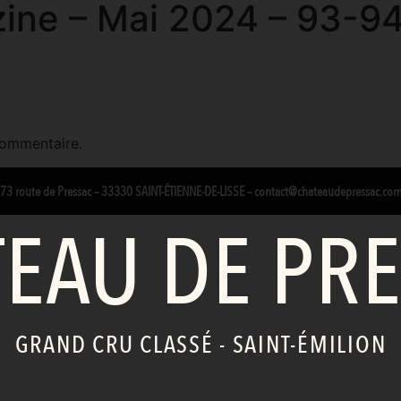
zine – Mai 2024 – 93-9
commentaire.
3 route de Pressac – 33330 SAINT-ÉTIENNE-DE-LISSE
–
contact@chateaudepressac.co
EAU DE PR
GRAND CRU CLASSÉ - SAINT-ÉMILION