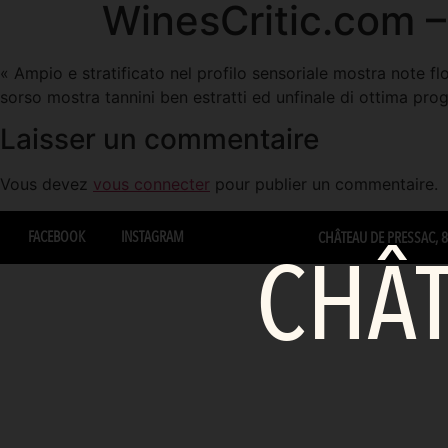
WinesCritic.com 
« Ampio e stratificato nel profilo sensoriale mostra note fl
sorso mostra tannini ben estratti ed unfinale di ottima pro
Laisser un commentaire
Vous devez
vous connecter
pour publier un commentaire.
FACEBOOK
INSTAGRAM
CHÂTEAU DE PRESSAC, 87
CHÂT