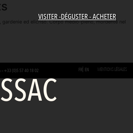
ts
VISITER -DÉGUSTER - ACHETER
lie, gardenie ed elicriso. Corpo medio-pieno, mordente nel
MENTIONS LÉGALES
FR
EN
m
–
+33 (0)5 57 40 18 02
ESSAC