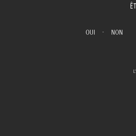
Ê
-
OUI
NON
L