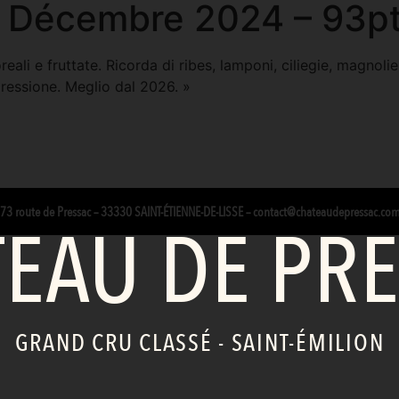
– Décembre 2024 – 93p
oreali e fruttate. Ricorda di ribes, lamponi, ciliegie, magno
gressione. Meglio dal 2026. »
3 route de Pressac – 33330 SAINT-ÉTIENNE-DE-LISSE
–
contact@chateaudepressac.co
EAU DE PR
GRAND CRU CLASSÉ - SAINT-ÉMILION