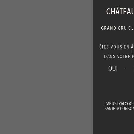
CHÂTEAU
GRAND CRU CLA
ÊTES-VOUS EN 
L
DANS VOTRE P
-
OUI
L'ABUS D'ALCOO
SANTÉ. À CONS