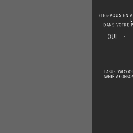
ÊTES-VOUS EN 
L
DANS VOTRE P
-
OUI
L'ABUS D'ALCOO
SANTÉ. À CONS