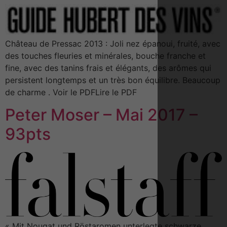
Château de Pressac 2013 : Joli nez épanoui, fruité, avec
des touches fleuries et minérales, bouche franche et
fine, avec des tanins frais et élégants, des arômes qui
persistent longtemps et un très bon équilibre. Beaucoup
de charme . Voir le PDFLire le PDF
Peter Moser – Mai 2017 –
93pts
« Mit Nougat und Röstaromen unterlegte schwarze