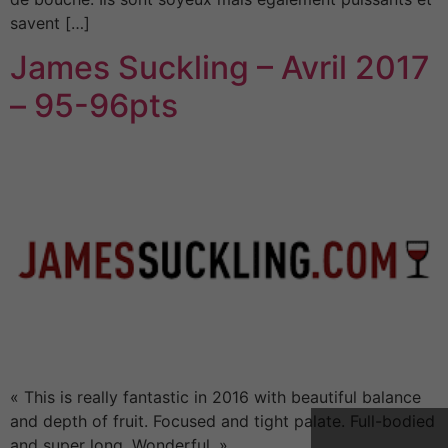
savent […]
James Suckling – Avril 2017
– 95-96pts
« This is really fantastic in 2016 with beautiful balance
and depth of fruit. Focused and tight palate. Full-bodied
and super long. Wonderful. »