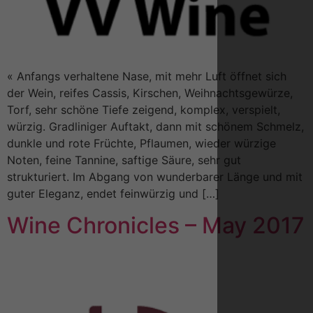
« Anfangs verhaltene Nase, mit mehr Luft öffnet sich
der Wein, reifes Cassis, Kirschen, Weihnachtsgewürze,
Torf, sehr schöne Tiefe zeigend, komplex, verspielt,
würzig. Gradliniger Auftakt, dann mit schönem Schmelz,
dunkle und rote Früchte, Pflaumen, wieder würzige
Noten, feine Tannine, saftige Säure, sehr gut
strukturiert. Im Abgang von wunderbarer Länge und mit
guter Eleganz, endet feinwürzig und […]
Wine Chronicles – May 2017